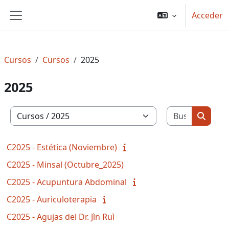
Salta al contenido principal
Acceder
Panel lateral
Cursos
Cursos
2025
2025
Buscar c
Categorías
Buscar
C2025 - Estética (Noviembre)
C2025 - Minsal (Octubre_2025)
C2025 - Acupuntura Abdominal
C2025 - Auriculoterapia
C2025 - Agujas del Dr. Jìn Ruì