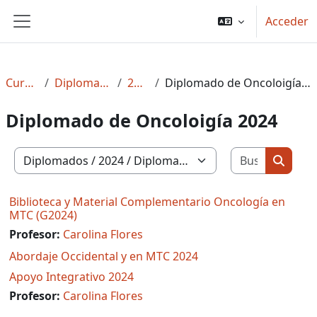
Salta al contenido principal
Acceder
Panel lateral
Cursos
Diplomados
2024
Diplomado de Oncoloigía 2024
Diplomado de Oncoloigía 2024
Buscar c
Categorías
Buscar
Biblioteca y Material Complementario Oncología en
MTC (G2024)
Profesor:
Carolina Flores
Abordaje Occidental y en MTC 2024
Apoyo Integrativo 2024
Profesor:
Carolina Flores