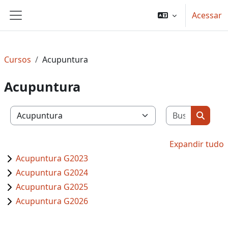
Ir para o conteúdo principal
Acessar
Painel lateral
Cursos
Acupuntura
Acupuntura
Buscar c
Categorias de Cursos
Buscar
Expandir tudo
Acupuntura G2023
Acupuntura G2024
Acupuntura G2025
Acupuntura G2026