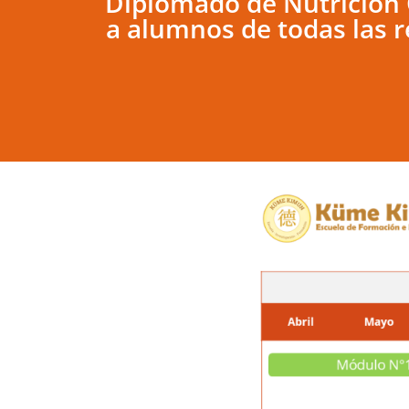
Diplomado de Nutrición 
a alumnos de todas las r