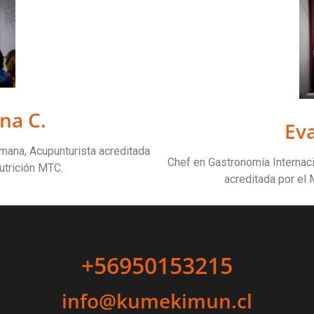
na C.
Ev
mana, Acupunturista acreditada
Chef en Gastronomía Internaci
utrición MTC.
acreditada por el 
+56950153215
info@kumekimun.cl