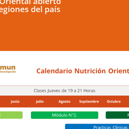
Oriental abierto
egiones del país